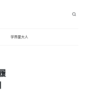
学界厦大人
履
目