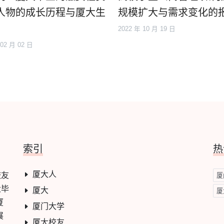
人物的成长历程与厦大生
规模扩大与需求变化的
2022 年 10 月 19 日
 02 月 02 日
索引
热
厦大人
校友
厦
大毕
厦大
厦
厦
厦门大学
展
厦大校友