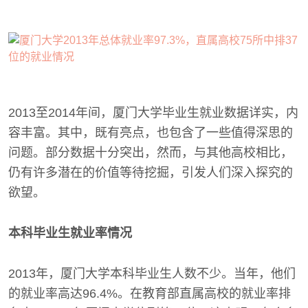
2013至2014年间，厦门大学毕业生就业数据详实，内
容丰富。其中，既有亮点，也包含了一些值得深思的
问题。部分数据十分突出，然而，与其他高校相比，
仍有许多潜在的价值等待挖掘，引发人们深入探究的
欲望。
本科毕业生就业率情况
2013年，厦门大学本科毕业生人数不少。当年，他们
的就业率高达96.4%。在教育部直属高校的就业率排