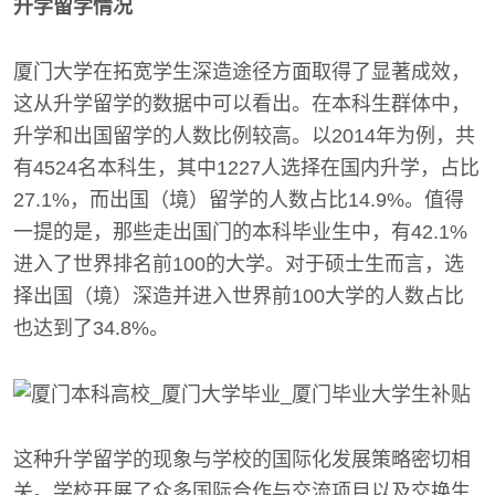
升学留学情况
厦门大学在拓宽学生深造途径方面取得了显著成效，
这从升学留学的数据中可以看出。在本科生群体中，
升学和出国留学的人数比例较高。以2014年为例，共
有4524名本科生，其中1227人选择在国内升学，占比
27.1%，而出国（境）留学的人数占比14.9%。值得
一提的是，那些走出国门的本科毕业生中，有42.1%
进入了世界排名前100的大学。对于硕士生而言，选
择出国（境）深造并进入世界前100大学的人数占比
也达到了34.8%。
这种升学留学的现象与学校的国际化发展策略密切相
关。学校开展了众多国际合作与交流项目以及交换生