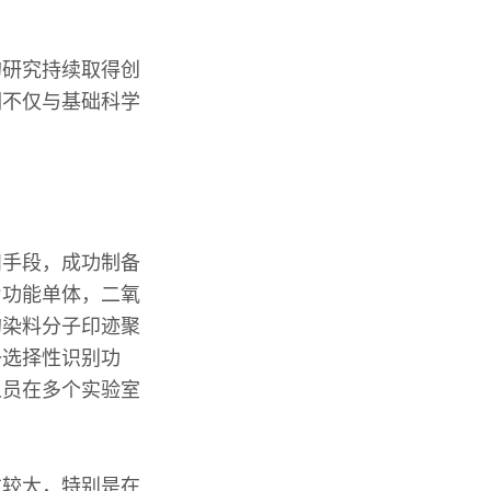
的研究持续取得创
们不仅与基础科学
和手段，成功制备
为功能单体，二氧
的染料分子印迹聚
备选择性识别功
人员在多个实验室
求较大，特别是在