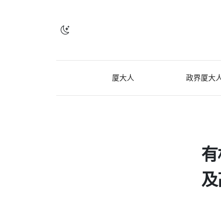
厦大人
政界厦大
有
及