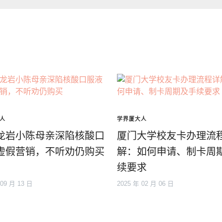
人
学界厦大人
龙岩小陈母亲深陷核酸口
厦门大学校友卡办理流
虚假营销，不听劝仍购买
解：如何申请、制卡周
续要求
 09 月 13 日
2025 年 02 月 06 日