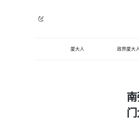
厦大人
政界厦大
南
门