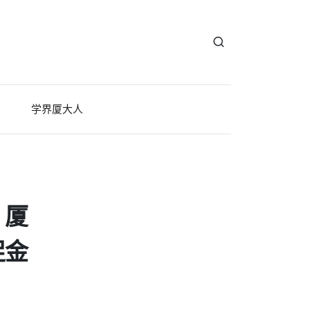
学界厦大人
，厦
促金