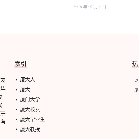
2025 年 02 月 02 日
索引
热
厦大人
校友
厦
大毕
厦大
厦
厦
厦门大学
展
厦大校友
源于
厦大毕业生
如有
厦大教授