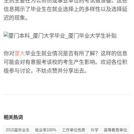
生则主要在为公务员或事业单位的考试做准备。这些
信息揭示了毕业生在就业选择上的多样性以及选择延
迟的现象。
你对
厦大
毕业生就业情况是否有所了解？这样的信息
可能会对有意报考该校的考生产生影响。欢迎各位积
极参与讨论，不妨点赞并分享出去。
相关热词
2015届毕业生
就业率100%
工作单位性质
升学
高等教育单位