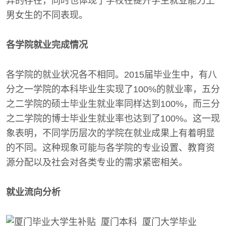
异的存在，同时也体现了学校在提升学生就业能力上
男女生的不同表现。
各学院就业完成情况
各学院的就业状况各不相同。2015届毕业生中，有八
分之一学院的本科毕业生实现了100%的就业率，五分
之二学院的硕士毕业生就业率同样达到100%，而三分
之二学院的博士毕业生就业率也达到了100%。这一现
象表明，不同学历层次的学院在就业成果上有着明显
的不同。这种现象可能与各学院的专业设置、教育资
源分配以及社会对各类专业的需求紧密相关。
就业流向分析