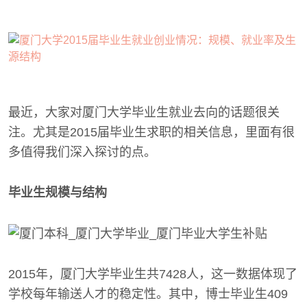
最近，大家对厦门大学毕业生就业去向的话题很关
注。尤其是2015届毕业生求职的相关信息，里面有很
多值得我们深入探讨的点。
毕业生规模与结构
2015年，厦门大学毕业生共7428人，这一数据体现了
学校每年输送人才的稳定性。其中，博士毕业生409