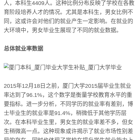
人，本科生4409人。这种比例分布反映了学校在各教
育阶段培养人才的情况。尤其是本科生，男女比例不
同，这或许会对他们的就业产生一定影响。在就业的
大环境中，男女毕业生展现了不同的就业数据。
总体就业率数据
2015年12月18日之前，厦门大学2015届毕业生就业
率达到了96.1%，这个数字是衡量学校教育水平的重
要指标。进一步分析，不同学历的就业率有差别，博
士毕业生的就业率是91.4%，稍微低于其他学历层
次。在本科毕业生里，男女生的就业率差不多，但女
生稍微高一点。这种现象或许揭示了就业市场性别差