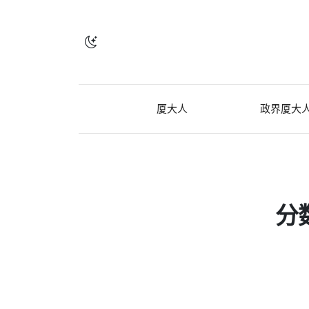
厦大人
政界厦大
分