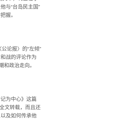
他与“台岛民主国”
的把握。
公论报〉的“左倾”
对和战的评论作为
思潮和政治走向。
传记为中心》这篇
物全文转载，而且还
象以及如何传承他