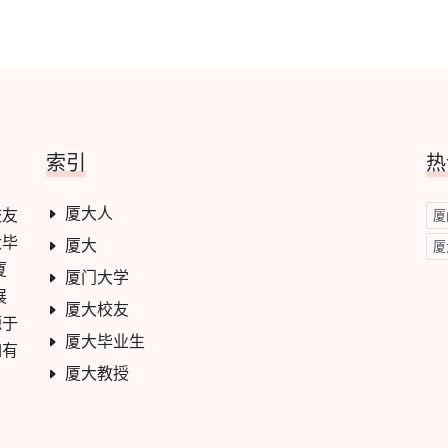
索引
热
厦大人
校友
厦
大毕
厦大
厦
厦
厦门大学
展
厦大校友
源于
厦大毕业生
如有
厦大教授