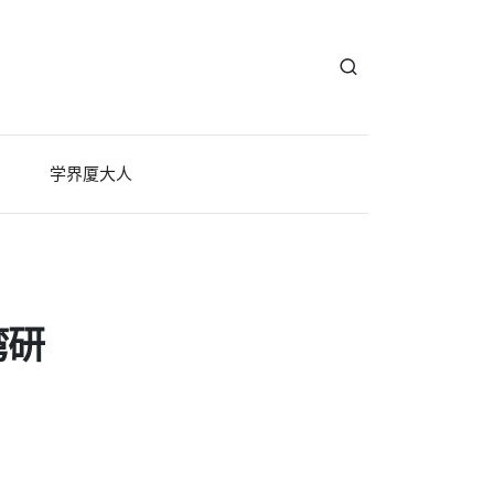
学界厦大人
湾研