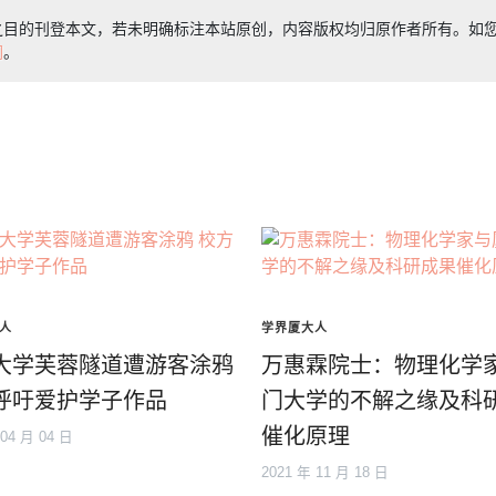
之目的刊登本文，若未明确标注本站原创，内容版权均归原作者所有。如
们
。
人
学界厦大人
大学芙蓉隧道遭游客涂鸦
万惠霖院士：物理化学
呼吁爱护学子作品
门大学的不解之缘及科
催化原理
 04 月 04 日
2021 年 11 月 18 日