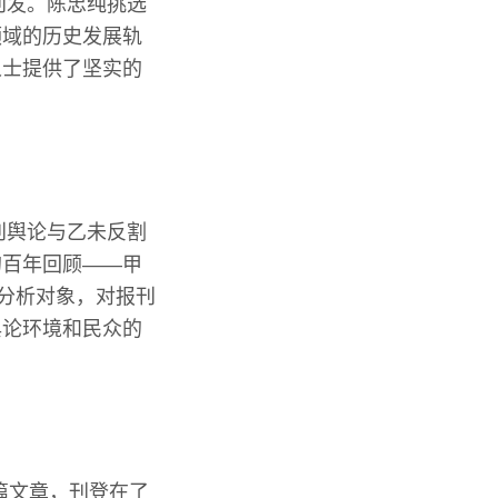
刊发。陈忠纯挑选
领域的历史发展轨
人士提供了坚实的
刊舆论与乙未反割
的百年回顾——甲
要分析对象，对报刊
舆论环境和民众的
篇文章，刊登在了