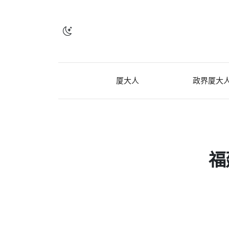
厦大人
政界厦大
福