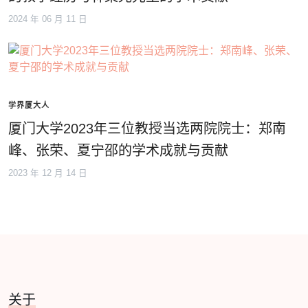
2024 年 06 月 11 日
学界厦大人
厦门大学2023年三位教授当选两院院士：郑南
峰、张荣、夏宁邵的学术成就与贡献
2023 年 12 月 14 日
关于