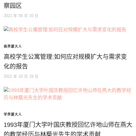
察园区
2021 年 04 月 10 日
商界厦大人
高校学生公寓管理:如何应对规模扩大与需求变
化的报告
2022 年 10 月 19 日
学界厦大人
1993年厦门大学叶国庆教授回忆许地山师在燕大
的教学经历与林蔾光先生的学术贡献