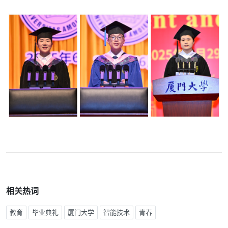
相关热词
教育
毕业典礼
厦门大学
智能技术
青春