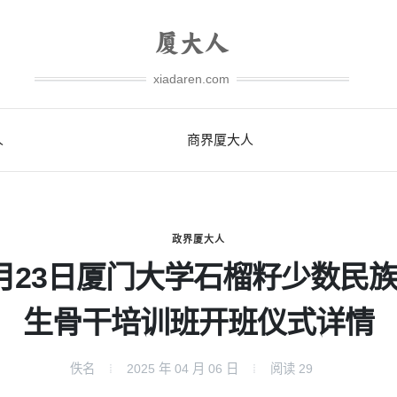
xiadaren.com
人
商界厦大人
政界厦大人
月23日厦门大学石榴籽少数民
生骨干培训班开班仪式详情
佚名
2025 年 04 月 06 日
阅读
29