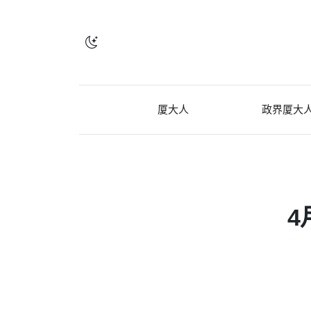
厦大人
政界厦大
4