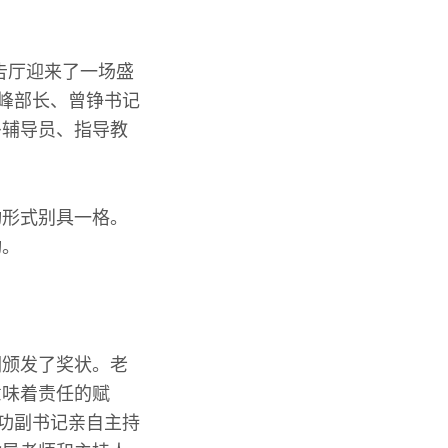
告厅迎来了一场盛
李峰部长、曾铮书记
多辅导员、指导教
动形式别具一格。
动。
们颁发了奖状。老
意味着责任的赋
进功副书记亲自主持