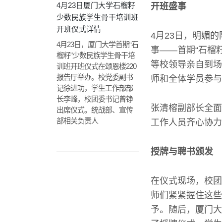
4月23日厦门大学石榴籽
开班盛事
少数民族学生骨干培训班
开班仪式详情
4月23日，明媚
4月23日，厦门大学首期“石
事——首期“石榴
榴籽”少数民族学生骨干培
等校领导亲自到场
训班开班仪式在颂恩楼220
报告厅举办。校党委副书
师和全体学员参与
记徐进功，学生工作部部
长李峰，校团委书记曾铮
张清榕副部长全面
出席仪式。统战部、宣传
部相关负责人
工作人员齐心协力
授牌与聘书颁发
在仪式现场，校团
师们紧紧握住这些
予。随后，厦门大