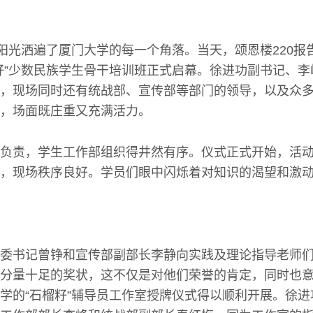
的阳光洒遍了厦门大学的每一个角落。当天，颂恩楼220报
籽”少数民族学生骨干培训班正式启幕。徐进功副书记、
，现场同时还有统战部、宣传部等部门的领导，以及众
，场面既庄重又充满活力。
负责，学生工作部组织得井然有序。仪式正式开始，活
，现场秩序良好。学员们眼中闪烁着对知识的渴望和激
委书记曾铮和宣传部副部长李静向实践及理论指导老师
分量十足的奖状，这不仅是对他们荣誉的肯定，同时也
学的“石榴籽”辅导员工作室授牌仪式得以顺利开展。徐