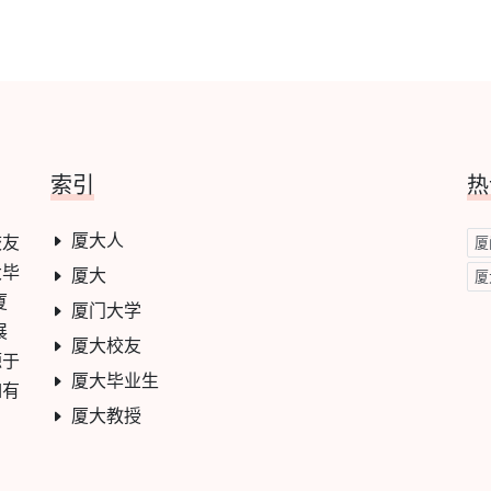
索引
热
厦大人
校友
厦
大毕
厦大
厦
厦
厦门大学
展
厦大校友
源于
厦大毕业生
如有
厦大教授