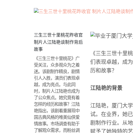
三生三世十里桃花昨收官
制片人江陆艳谈制作背后
故事
《三生三世十里桃
《三生三世十里桃花》广
们表现卓越，成为
受关注，众多观众为之着
历和故事？
迷。该剧制作精良，剧情
引人入胜，演员们表现卓
越，成为亮点。与此同
江陆艳的背景
时，制片人江陆艳也成为
了公众焦点。她究竟有着
怎样的经历和故事？江陆
江陆艳，厦门大学
艳指出，该剧着重展现中
试。在业界，她已
国古典风格的唯美仙侠爱
剧制作行业。从地
情故事。市场调查有助于
了解观众需求，而粉丝调
赋予了她独特的艺