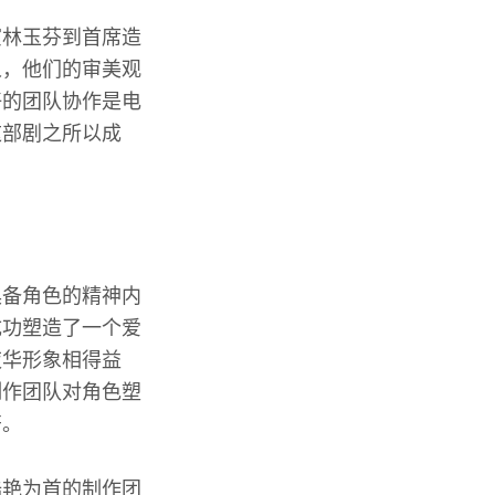
演林玉芬到首席造
人，他们的审美观
好的团队协作是电
这部剧之所以成
具备角色的精神内
成功塑造了一个爱
夜华形象相得益
制作团队对角色塑
符。
陆艳为首的制作团