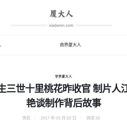
xiadaren.com
人
商界厦大人
学界厦大人
生三世十里桃花昨收官 制片人
艳谈制作背后故事
佚名
2017 年 03 月 02 日
阅读
33