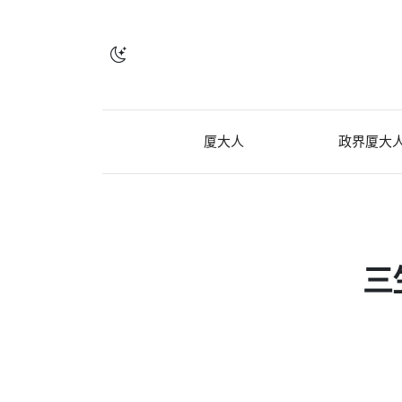
厦大人
政界厦大
三