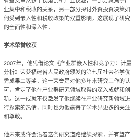
有些文章从多个视角剖析产业议题，一部分聚焦于产
业集中和税收的关系，另一部分探讨外资投资决策如
何受到嵌入性和税收政策的双重影响，这展现了研究
的全面性和深入性。
学术荣誉收获
2007年，他凭借论文《产业群嵌入性和竞争力：计量
分析》荣获福建省人民政府颁发的第七届社会科学优
秀成果二等奖。这一荣誉是对他多年来研究工作的认
可，肯定了他在产业群研究领域取得的深入成就和创
新。这一成就不仅激发了他继续在产业研究新领域进
行探索的热情，同时也为他赢得了学术界更多的关注
和尊敬。
他未来或许会沿着这条研究道路继续探索，并有望产