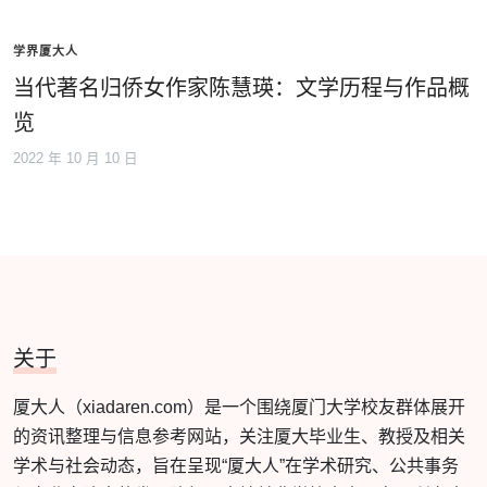
学界厦大人
当代著名归侨女作家陈慧瑛：文学历程与作品概
览
2022 年 10 月 10 日
关于
厦大人（xiadaren.com）是一个围绕厦门大学校友群体展开
的资讯整理与信息参考网站，关注厦大毕业生、教授及相关
学术与社会动态，旨在呈现“厦大人”在学术研究、公共事务