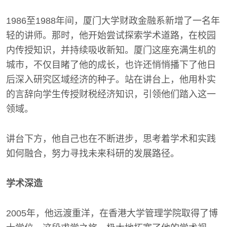
1986至1988年间，厦门大学财政金融系新增了一名年
轻的讲师。那时，他开始尝试探索学术道路，在校园
内传授知识，并持续吸收新知。厦门这座充满生机的
城市，不仅目睹了他的成长，也许还悄悄播下了他日
后深入研究区域经济的种子。站在讲台上，他用朴实
的言辞向学生传授财税经济知识，引领他们踏入这一
领域。
讲台下方，他自己也在不断进步，思考着学术和实践
如何融合，努力寻找未来科研的发展路径。
学术深造
2005年，他远渡重洋，在香港大学管理学院取得了博