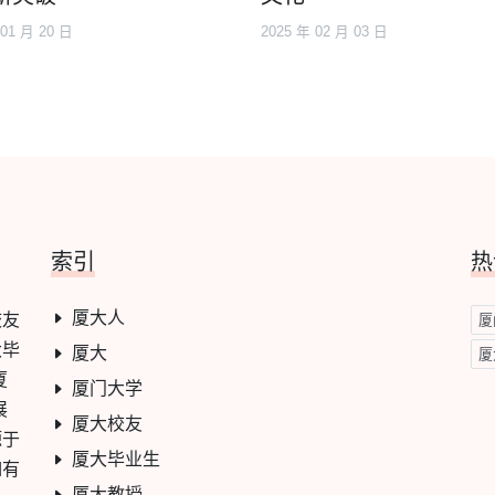
 01 月 20 日
2025 年 02 月 03 日
索引
热
厦大人
校友
厦
大毕
厦大
厦
厦
厦门大学
展
厦大校友
源于
厦大毕业生
如有
厦大教授