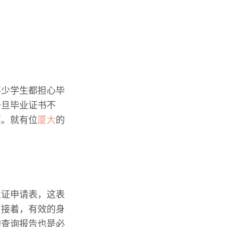
不少学生都担心毕
一旦毕业证书不
烦。就有位
厦大
的
业证申请表，这表
。接着，有效的身
的查询报告也是必