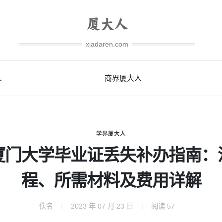
xiadaren.com
人
商界厦大人
学界厦大人
厦门大学毕业证丢失补办指南：
程、所需材料及费用详解
佚名
2023 年 07 月 23 日
阅读
57