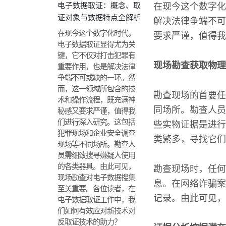
电子数据取证：概念、取
在现今这个数字化
证对象与数据特点全解析
解决法律争端不可
在现今这个数字化时代，
要求严谨，值得我
电子数据取证显得尤为关
键，它不仅对打击犯罪有
现场勘查获取物理
重要作用，也是解决法律
争端不可或缺的一环。然
而，这一领域所包含的技
勘查现场的首要任
术和操作流程，既充满神
同场所。勘查人员
秘感又要求严谨，值得我
们进行深入研究。这包括
些实物证据是进行
犯罪现场和企业安全调查
类繁多，寻找它们
现场等不同场所。勘查人
员需细致搜寻嫌疑人使用
的各类器具。由此可见，
勘查现场时，任何
现场勘查对电子数据搜集
息。在网络诈骗案
至关重要。各位读者，在
记录。由此可见，
电子数据取证工作中，我
们如何有效应对新技术对
反取证技术的助力？