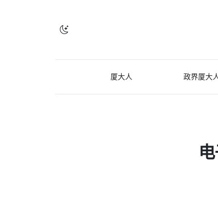
厦大人
政界厦大
电