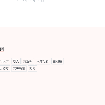
2025 年 02 月 02 日
词
门大学
厦大
就业率
人才培养
副教授
大校友
高等教育
教授