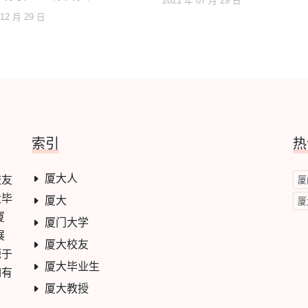
2021 年 07 月 29 日
 12 月 29 日
索引
热
厦大人
校友
厦
大毕
厦大
厦
厦
厦门大学
展
厦大校友
源于
厦大毕业生
如有
厦大教授