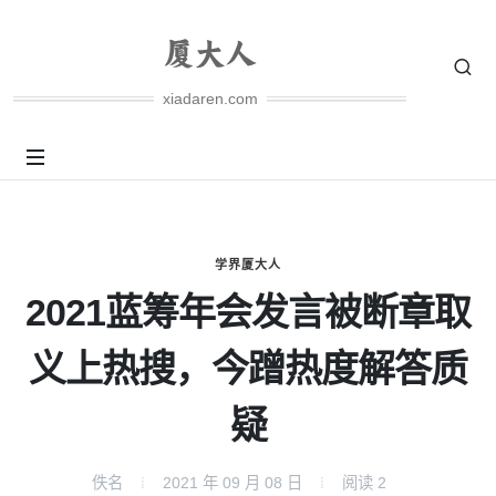
xiadaren.com
学界厦大人
2021蓝筹年会发言被断章取
义上热搜，今蹭热度解答质
疑
佚名
2021 年 09 月 08 日
阅读
2