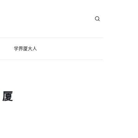
学界厦大人
：厦