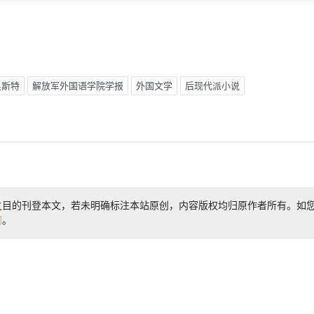
奥斯特
解放军外国语学院学报
外国文学
后现代派小说
之目的刊登本文，若未明确标注本站原创，内容版权均归原作者所有。如
们
。