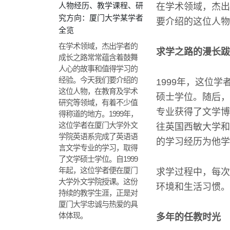
人物经历、教学课程、研
在学术领域，杰出
究方向：厦门大学某学者
要介绍的这位人物
全览
在学术领域，杰出学者的
求学之路的漫长跋
成长之路常常蕴含着鼓舞
人心的故事和值得学习的
经验。今天我们要介绍的
1999年，这位
这位人物，在教育及学术
硕士学位。随后，
研究等领域，有着不少值
专业获得了文学博
得称道的地方。1999年，
这位学者在厦门大学外文
往英国西敏大学和
学院英语系完成了英语语
的学习经历为他学
言文学专业的学习，取得
了文学硕士学位。自1999
年起，这位学者便在厦门
求学过程中，每次
大学外文学院授课。这份
环境和生活习惯。
持续的教学生涯，正是对
厦门大学忠诚与热爱的具
体体现。
多年的任教时光