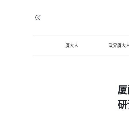
厦大人
政界厦大
厦
研