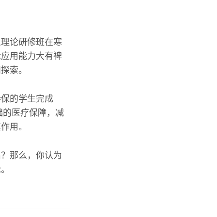
义理论研修班在寒
论应用能力大有裨
和探索。
参保的学生完成
础的医疗保障，减
其作用。
出？那么，你认为
论。