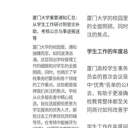
厦门大学重要通知汇总：
厦门大学的校园里
从学生工作研讨到受灾补
的全面照顾。同时
助、考核公示与事迹报送
注的焦点。
等
厦门大学的校园里，通知
学生工作的年度总
接踵而至，如同波涛汹
涌。这显现出学校管理工
作的细致和对学生的全面
厦门高校学生事务
照顾。同时，也揭示了学
员会的首次会议亟
校事务的繁杂和各个领域
的工作重点。这些都是值
中“优秀”名单的
得我们关注的焦点。学校
去，有助于更准确
从众多报名者中精心挑
校教育整体都至关
选，旨在选拔那些愿意为
同商讨如何改善学
学生服务的优秀人才。那
些过去工作表现优异的辅
导员，在考核中能被评为
学生工作在年度间