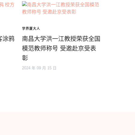
学界厦大人
客涂鸦
南昌大学洪一江教授荣获全国
模范教师称号 受邀赴京受表
彰
2024 年 09 月 15 日