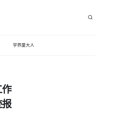
学界厦大人
工作
迹报