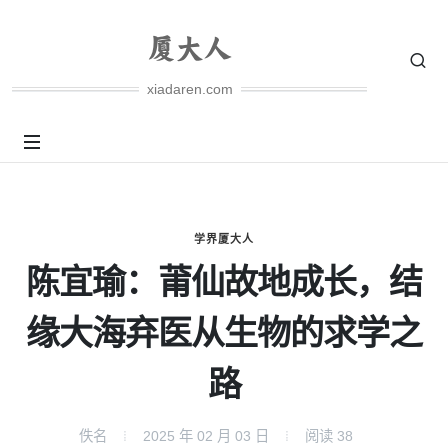
xiadaren.com
学界厦大人
陈宜瑜：莆仙故地成长，结
缘大海弃医从生物的求学之
路
佚名
2025 年 02 月 03 日
阅读
38