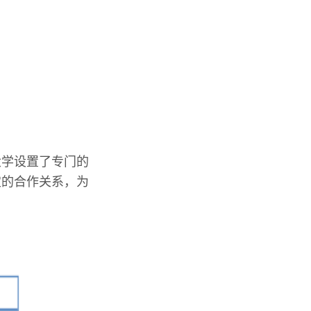
大学设置了专门的
定的合作关系，为