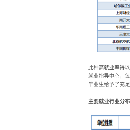
此种高就业率得以
就业指导中心，每
毕业生给予了充足
主要就业行业分布