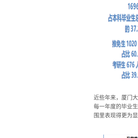
近些年来，厦门大
每一年度的毕业生
围里表现得更为显