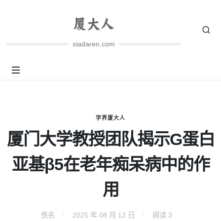
xiadaren.com
学界厦大人
厦门大学教授团队揭示G蛋白
亚基β5在老年痴呆病中的作
用
佚名
2025 年 08 月 12 日
阅读
3