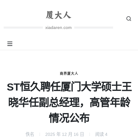
xiadaren.com
商界厦大人
ST恒久聘任厦门大学硕士王
晓华任副总经理，高管年龄
情况公布
佚名
2025 年 12 月 16 日
阅读
4