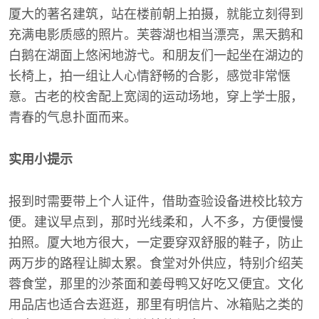
厦大的著名建筑，站在楼前朝上拍摄，就能立刻得到
充满电影质感的照片。芙蓉湖也相当漂亮，黑天鹅和
白鹅在湖面上悠闲地游弋。和朋友们一起坐在湖边的
长椅上，拍一组让人心情舒畅的合影，感觉非常惬
意。古老的校舍配上宽阔的运动场地，穿上学士服，
青春的气息扑面而来。
实用小提示
报到时需要带上个人证件，借助查验设备进校比较方
便。建议早点到，那时光线柔和，人不多，方便慢慢
拍照。厦大地方很大，一定要穿双舒服的鞋子，防止
两万步的路程让脚太累。食堂对外供应，特别介绍芙
蓉食堂，那里的沙茶面和姜母鸭又好吃又便宜。文化
用品店也适合去逛逛，那里有明信片、冰箱贴之类的