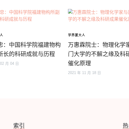
人
学界厦大人
忠：中国科学院福建物构
万惠霖院士：物理化学
所长的科研成就与历程
门大学的不解之缘及科
催化原理
 02 月 04 日
2021 年 11 月 18 日
索引
热