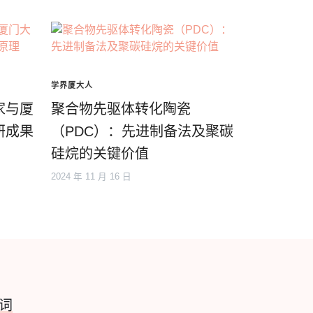
学界厦大人
家与厦
聚合物先驱体转化陶瓷
研成果
（PDC）：先进制备法及聚碳
硅烷的关键价值
2024 年 11 月 16 日
词