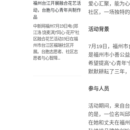
福州台江开展融合花艺活
爱心汇聚，能为心
动，台胞与心青年共制作
社区，一场独特的
品
中新网福州7月19日电 (郑
活动背景
江洛 饶麦淇)“同心·花开”社
区融合花艺活动19日在福
州市台江区福瑞社区开
7月19日，福州
展。台胞志愿者、社区志
是福州市小善公益
愿者与心智障...
希望提高“心青年
默默耕耘了三年，
参与人员
活动期间，来自台
的是，一位名叫邱
在她和丈夫在福州