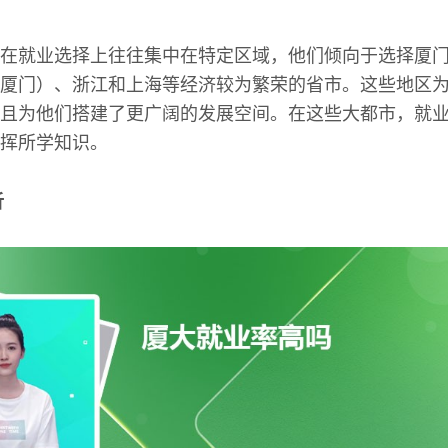
在就业选择上往往集中在特定区域，他们倾向于选择厦
厦门）、浙江和上海等经济较为繁荣的省市。这些地区
且为他们搭建了更广阔的发展空间。在这些大都市，就
挥所学知识。
析