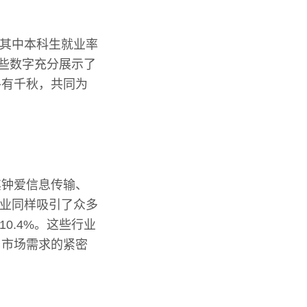
，其中本科生就业率
这些数字充分展示了
各有千秋，共同为
其钟爱信息传输、
行业同样吸引了众多
0.4%。这些行业
与市场需求的紧密