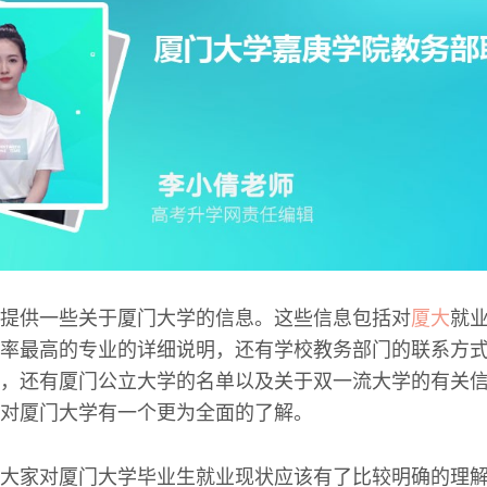
提供一些关于厦门大学的信息。这些信息包括对
厦大
就
率最高的专业的详细说明，还有学校教务部门的联系方
，还有厦门公立大学的名单以及关于双一流大学的有关
对厦门大学有一个更为全面的了解。
大家对厦门大学毕业生就业现状应该有了比较明确的理