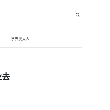
学界厦大人
业去