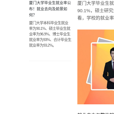
厦门大学毕业生就业率公
厦门大学毕业生就
布！就业去向及前景如
90.1%，硕士研
何？
看，学校的就业率
厦门大学本科毕业生就业
率为90.1%、硕士毕业生就
业率为96.9%、博士毕业生
就业率为93%、合计毕业生
就业率为93.2%。