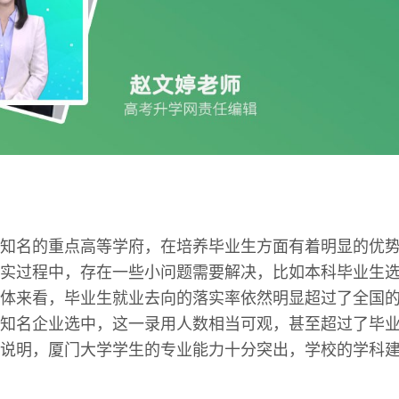
知名的重点高等学府，在培养毕业生方面有着明显的优
实过程中，存在一些小问题需要解决，比如本科毕业生
体来看，毕业生就业去向的落实率依然明显超过了全国
知名企业选中，这一录用人数相当可观，甚至超过了毕
说明，厦门大学学生的专业能力十分突出，学校的学科