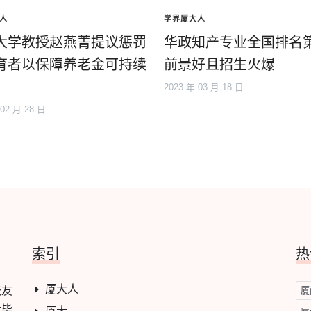
人
学界厦大人
大学教授赵燕菁提议惩罚
华政知产专业全国排名
育者以保障养老金可持续
前景好且招生火爆
2023 年 03 月 18 日
 02 月 28 日
索引
热
厦大人
校友
厦
大毕