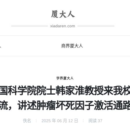
xiadaren.com
人
商界厦大人
学界厦大人
国科学院院士韩家淮教授来我
流，讲述肿瘤坏死因子激活通
佚名
2025 年 06 月 12 日
阅读
37