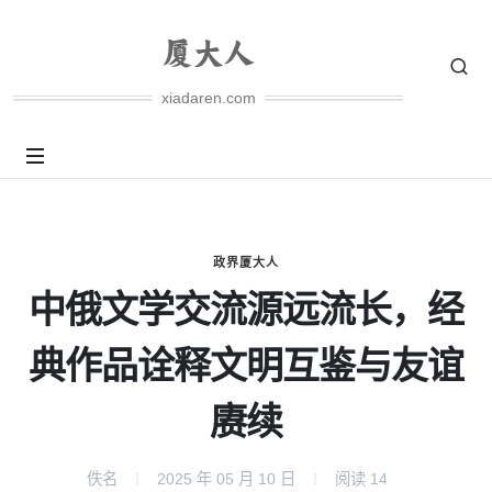
xiadaren.com
政界厦大人
中俄文学交流源远流长，经
典作品诠释文明互鉴与友谊
赓续
佚名
2025 年 05 月 10 日
阅读
14