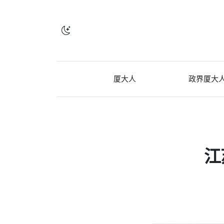
厦大人
政界厦大
江