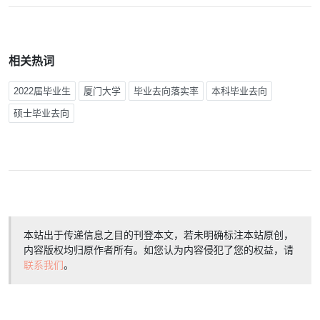
相关热词
2022届毕业生
厦门大学
毕业去向落实率
本科毕业去向
硕士毕业去向
本站出于传递信息之目的刊登本文，若未明确标注本站原创，
内容版权均归原作者所有。如您认为内容侵犯了您的权益，请
联系我们
。