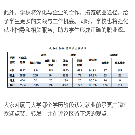
此外，学校将深化与企业的合作，拓宽就业途径，给
予学生更多的实践与工作机会。同时，学校也将强化
就业指导和相关服务，助力学生形成正确的职业观。
大家对厦门大学哪个学历阶段认为就业前景更广阔？
欢迎点赞、转发，并在评论区留下您的观点。