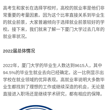
高考生和家长在选择学校时，高校的就业率是他们非
常重要的考量因素。因为这个比率直接关系到毕业生
的就业前景，大家普遍倾向于选择就业前景较好的学
校。接下来，我们就来了解一下厦门大学过去几年的
就业率状况。
2022届总体情况
2022年，厦门大学的毕业生人数达到9615人，其中
94.5%的毕业生就业去向已经确定。这一比例显示出
学校在就业领域的优异表现。高就业率说明大多数毕
业生都找到了理想的工作或继续深造的机会，无论是
直接进入职场还是继续学术研究，都有相应的保障。