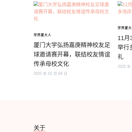
学界厦大
学界厦大人
11
厦门大学弘扬嘉庚精神校友足
举行
球邀请赛开幕，联结校友情谊
礼
传承母校文化
2025 年
2025 年 02 月 04 日
关于