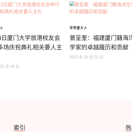
人
学界厦大人
月3日厦门大学旅港校友会
曾呈奎：福建厦门籍海
多场庆祝典礼相关要人主
学家的卓越履历和贡献
2025 年 02 月 03 日
 02 月 05 日
索引
热