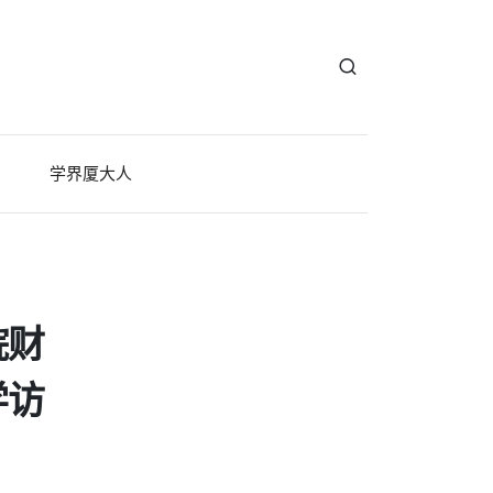
学界厦大人
院财
学访