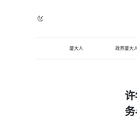
厦大人
政界厦大
许
务