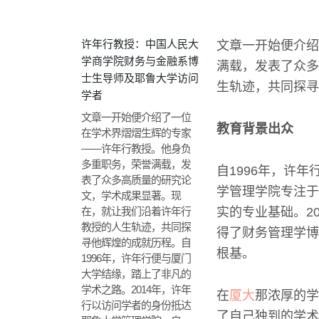
许年行教授：中国人民大
文章一开始便介绍
学商学院财务与金融系博
满载，发表了众多
士生导师及耶鲁大学访问
生轨迹，共同探寻
学者
文章一开始便介绍了一位
教育背景出众
在学术界熠熠生辉的专家
——许年行教授。他身负
多重职务，荣誉满载，发
自1996年，许
表了众多高质量的研究论
学管理学院专注于
文，学术成果显著。现
在，就让我们沿着许年行
实的专业基础。20
教授的人生轨迹，共同探
得了财务管理学博
寻他辉煌的成就历程。自
根基。
1996年，许年行便与厦门
大学结缘，踏上了非凡的
学术之路。2014年，许年
在
厦大
那浓厚的学
行以访问学者的身份抵达
了自己独到的学术