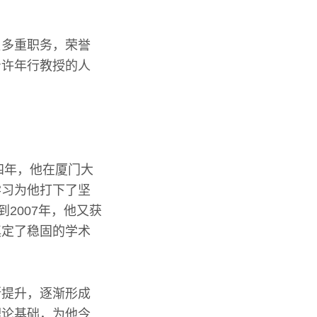
负多重职务，荣誉
着许年行教授的人
四年，他在厦门大
学习为他打下了坚
到2007年，他又获
奠定了稳固的学术
断提升，逐渐形成
理论基础，为他今