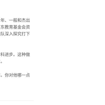
青年、一般和杰出
英东教育基金会资
团队深入探究打下
学科进步。这种做
才。
著。你对他哪一点