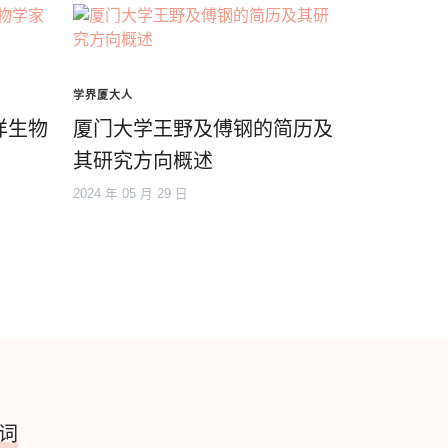
学界厦大人
洋生物
厦门大学王野及傅钢的简历及
其研究方向概述
2024 年 05 月 29 日
词