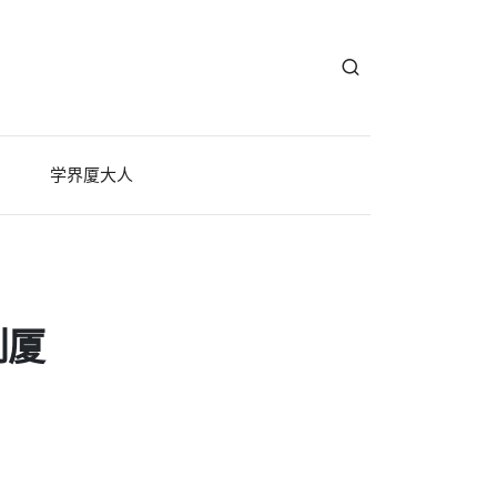
学界厦大人
到厦