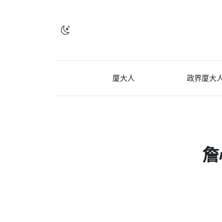
厦大人
政界厦大
詹