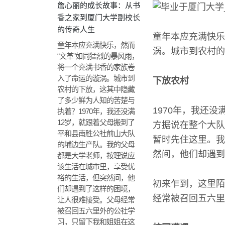
詹心丽的成长故事：从书
香之家到厦门大学副校长
的传奇人生
童年本应充满快乐
童年本应充满快乐，然而
涡。城市到农村的
“文革”如同猛烈的暴风雨，
将一个充满书香的家族卷
入了命运的漩涡。城市到
下放农村
农村的下放，这其中隐藏
了多少鲜为人知的苦楚与
1970年，我还
执着？1970年，我还没满
12岁，就跟着父母搬到了
方据说在整个大队
平和县南胜公社前山大队
暂时先住这里。我
的埔边生产队。我的父母
然间，他们却遇到
都是大学老师，按理说应
该生活在城市里，享受优
裕的生活，但突然间，他
初来乍到，这里陌
们却遇到了这样的困境，
经常被召回五六里
让人很难接受。父母经常
被召回五六里外的公社学
习，只留下我和姐姐在这