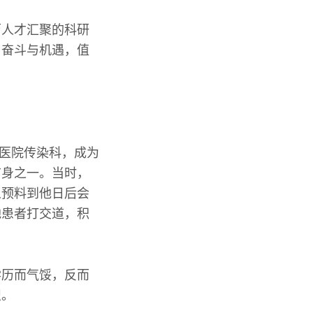
历人才汇聚的科研
了奋斗与机遇，值
民医院传染科，成为
前身之一。当时，
人预料到他日后会
地患者打交道，积
学历而气馁，反而
识。