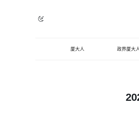
厦大人
政界厦大
2