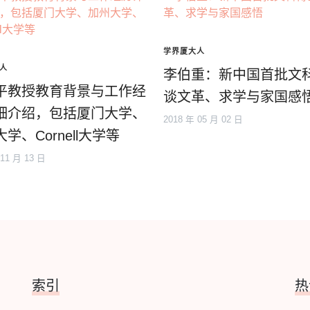
学界厦大人
人
李伯重：新中国首批文
平教授教育背景与工作经
谈文革、求学与家国感
细介绍，包括厦门大学、
2018 年 05 月 02 日
学、Cornell大学等
 11 月 13 日
索引
热