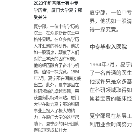
2023年新晋院士有中专
学历者，厦门大学夏宁邵
夏宁邵，一位中专
受关注
界，他犹如一股清
夏宁邵，一位中专学历的
得一探究竟。
院士，在众多新晋院士中
格外显眼。在众多高学历
人才汇聚的科研界，他犹
中专毕业入医院
如一股清泉，颠覆了人们
对院士学历的固有印象。
1964年7月，
他的经历融合了奋斗与机
遇，值得一探究竟。1964
了一名普通的医生
年7月，夏宁邵在湖南娄底
他或许只是众多基
出生。此外，夏宁邵因在
在科研领域取得如
科研领域的卓越表现，荣
获国务院特殊津贴。厦门
累着宝贵的临床经
大学在助力夏宁邵的科研
事业上投入了极大的精
夏宁邵虽在基层工
力。在厦门大学的这些帮
助下，夏宁邵的科研团队
利用业余时间努力
得以迅速成长壮大。