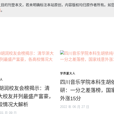
之目的刊登本文，若未明确标注本站原创，内容版权均归原作者所有。如
们
。
学界厦大人
人
四川音乐学院本科生胡
23胡润校友会榜揭示：清
研：一分之差落榜，国
大校友并列最盛产富豪，
外涨15分
校情况大解析
2022 年 06 月 27 日
 01 月 09 日