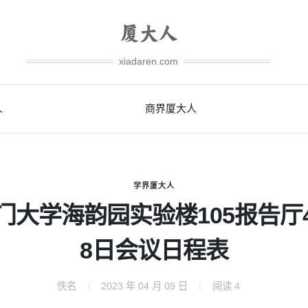
xiadaren.com
人
商界厦大人
学界厦大人
门大学海韵园实验楼105报告厅
8日会议日程表
佚名
2023 年 04 月 09 日
阅读
4