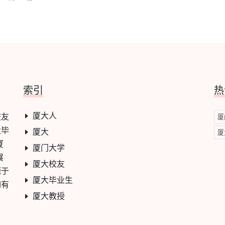
索引
热
厦大人
校友
厦
大毕
厦大
厦
厦
厦门大学
展
厦大校友
源于
厦大毕业生
如有
厦大教授