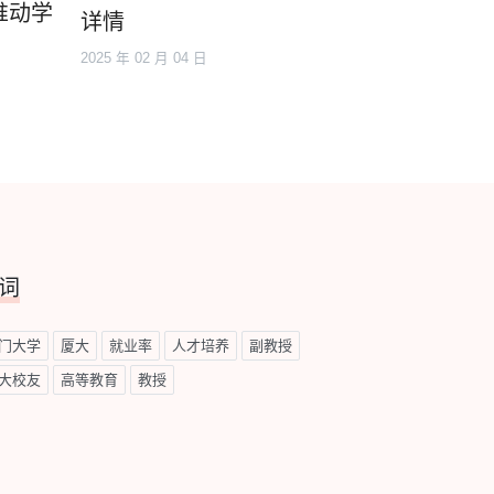
推动学
详情
2025 年 02 月 04 日
词
门大学
厦大
就业率
人才培养
副教授
大校友
高等教育
教授