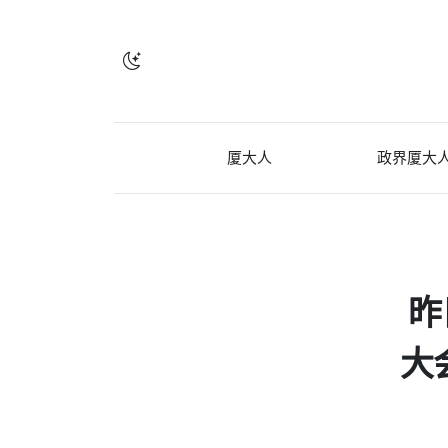
厦大人
政界厦大
昨
大