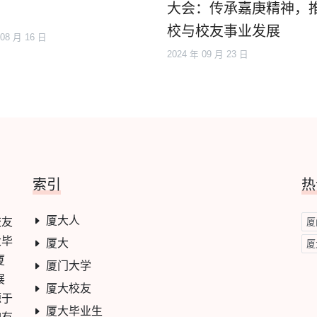
大会：传承嘉庚精神，
校与校友事业发展
 08 月 16 日
2024 年 09 月 23 日
索引
热
厦大人
校友
厦
大毕
厦大
厦
厦
厦门大学
展
厦大校友
源于
厦大毕业生