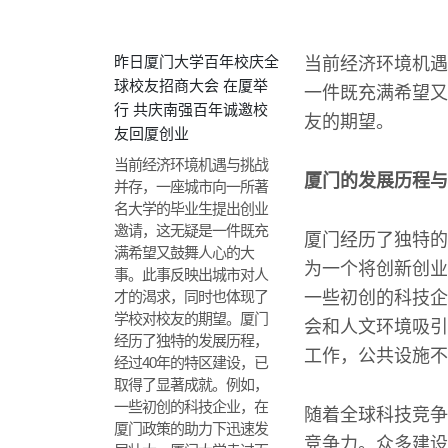
昨日厦门大学百年校庆全
当前经济环境机遇
球校友招商大会 在厦举
一件既充满希望又
行 共庆南强百年诚邀校
友的期望。
友回厦创业
当前经济环境机遇与挑战
厦门的发展历程与
并存，一座城市向一所著
名大学的毕业生提出创业
邀请，这无疑是一件既充
厦门经历了独特的
满希望又鼓舞人心的大
为一个将创新创业
事。此事反映出城市对人
才的渴求，同时也体现了
一些初创的科技企
学校对校友的期望。厦门
会和人文环境吸引
经历了独特的发展历程，
工作，公共设施不
经过40年的特区建设，已
取得了显著成就。例如，
一些初创的科技企业，在
随着全球科技竞争
厦门政策的助力下迅速发
竞争力。众多建设