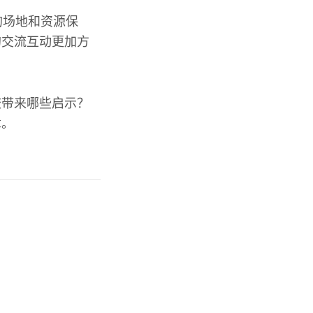
的场地和资源保
的交流互动更加方
校带来哪些启示？
章。