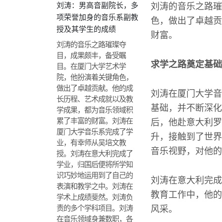
刘涛：男高音副院长，多
刘涛的音乐之路璀
项荣誉加身的音乐系副教
色，做出了卓越贡
授及其学生的成绩
财富。
刘涛的音乐之路璀璨夺
目，成果颇丰，备受瞩
求学之路奠定基础
目。在厦门大学艺术学
院，他扮演着关键角色，
做出了卓越贡献。他的成
刘涛在厦门大学音
长历程、艺术成就以及教
基础，并不断深化
学成果，都为音乐领域积
累了丰富的财富。刘涛在
后，他赴意大利罗
厦门大学音乐系完成了学
升，接触到了世界
业，有幸师从吴培文教
音乐视野，对他的
授。刘涛在意大利完成了
学业，归国后便将所学知
识巧妙地运用到了自己的
刘涛在意大利完成
表演和教学之中。刘涛在
教育工作中，他的
学术上成绩斐然。刘涛负
责的多个学科项目。刘涛
风采。
在音乐领域身兼数职，各