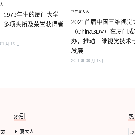
人
学界厦大人
：1979年生的厦门大学
2021首届中国三维视觉
，多项头衔及荣誉获得者
（China3DV）在厦门
办，推动三维视觉技术
 01 月 16 日
发展
2021 年 06 月 15 日
索引
热
厦大人
校友
厦