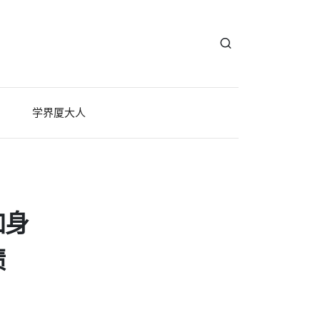
学界厦大人
加身
绩