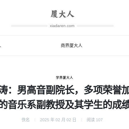
xiadaren.com
人
商界厦大人
学界厦大人
涛：男高音副院长，多项荣誉
的音乐系副教授及其学生的成
佚名
2025 年 02 月 02 日
阅读
107